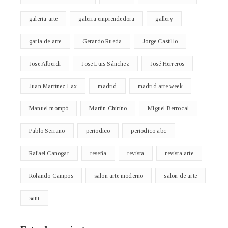
galeria arte
galeria emprendedora
gallery
garia de arte
Gerardo Rueda
Jorge Castillo
Jose Alberdi
Jose Luis Sánchez
José Herreros
Juan Martinez Lax
madrid
madrid arte week
Manuel mompó
Martín Chirino
Miguel Berrocal
Pablo Serrano
periodico
periodico abc
Rafael Canogar
reseña
revista
revista arte
Rolando Campos
salon arte moderno
salon de arte
sam