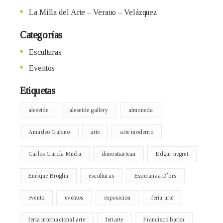
La Milla del Arte – Verano – Velázquez
Categorías
Esculturas
Eventos
Etiquetas
aleseide
aleseide gallery
almoneda
Amadeo Gabino
arte
arte moderno
Carlos García Muela
donostiartean
Edgar negret
Enrique Broglia
esculturas
Esperanza D´ors
evento
eventos
exposicion
feria arte
feria internacional arte
feriarte
Francisco baron