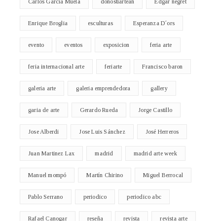
Carlos García Muela
donostiartean
Edgar negret
Enrique Broglia
esculturas
Esperanza D´ors
evento
eventos
exposicion
feria arte
feria internacional arte
feriarte
Francisco baron
galeria arte
galeria emprendedora
gallery
garia de arte
Gerardo Rueda
Jorge Castillo
Jose Alberdi
Jose Luis Sánchez
José Herreros
Juan Martinez Lax
madrid
madrid arte week
Manuel mompó
Martín Chirino
Miguel Berrocal
Pablo Serrano
periodico
periodico abc
Rafael Canogar
reseña
revista
revista arte