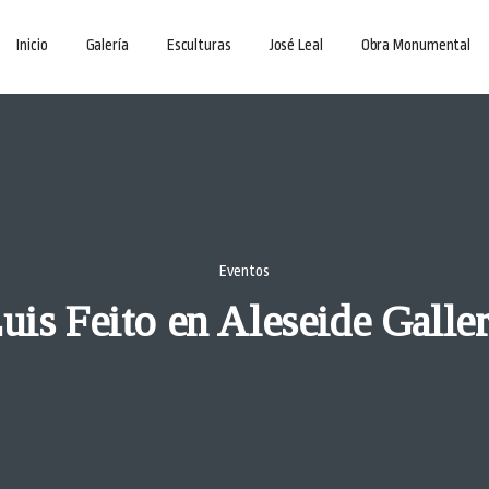
Inicio
Galería
Esculturas
José Leal
Obra Monumental
Eventos
uis Feito en Aleseide Galle