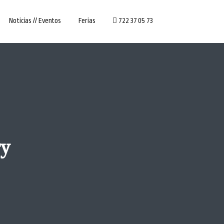
Noticias // Eventos
Ferias
722 37 05 73
ry