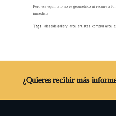
Pero ese equilibrio no es geométrico ni recurre a fo
inmediata.
Tags :
aleseide gallery
arte
artistas
comprar arte
e
,
,
,
,
¿Quieres recibir más inform