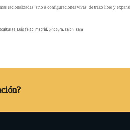
rmas racionalizadas, sino a configuraciones vivas, de trazo libre y expans
sculturas
Luis feito
madrid
pinctura
salon
sam
,
,
,
,
,
ación?